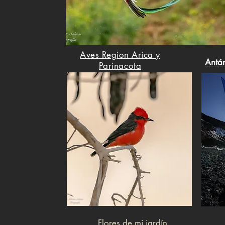
Aves Region Arica y
Antár
Parinacota
Flores de mi jardín