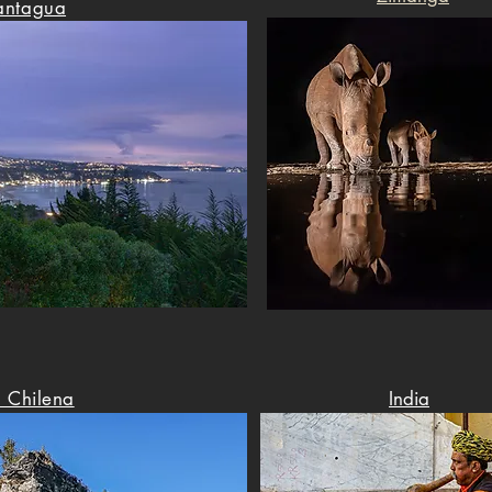
antagua
 Chilena
India